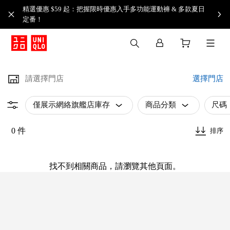
精選優惠 $59 起：把握限時優惠入手多功能運動褲 & 多款夏日
定番！​
請選擇門店
選擇門店
僅展示網絡旗艦店庫存
商品分類
尺碼
0 件
排序
找不到相關商品，請瀏覽其他頁面。