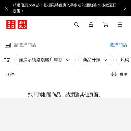
精選優惠 $59 起：把握限時優惠入手多功能運動褲 & 多款夏日
定番！​
請選擇門店
選擇門店
僅展示網絡旗艦店庫存
商品分類
尺碼
0 件
排序
找不到相關商品，請瀏覽其他頁面。