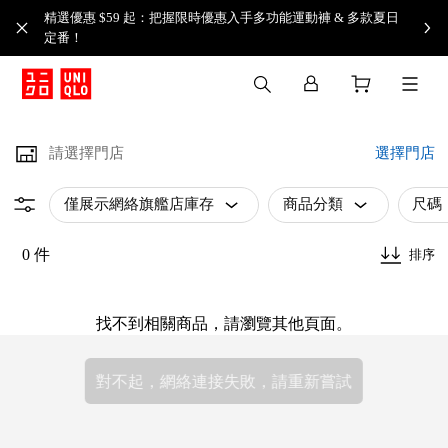
精選優惠 $59 起：把握限時優惠入手多功能運動褲 & 多款夏日
定番！​
請選擇門店
選擇門店
僅展示網絡旗艦店庫存
商品分類
尺碼
0 件
排序
找不到相關商品，請瀏覽其他頁面。