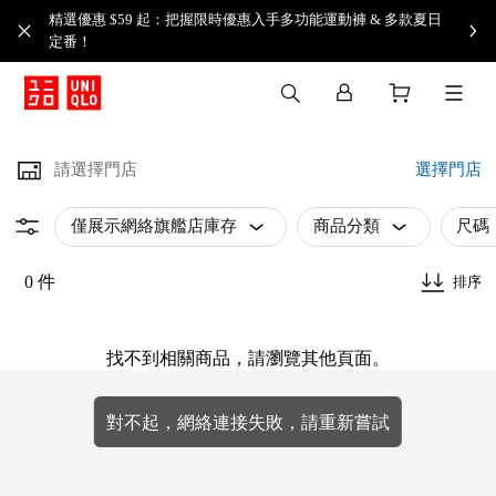
精選優惠 $59 起：把握限時優惠入手多功能運動褲 & 多款夏日
定番！​
請選擇門店
選擇門店
僅展示網絡旗艦店庫存
商品分類
尺碼
0 件
排序
找不到相關商品，請瀏覽其他頁面。
對不起，網絡連接失敗，請重新嘗試