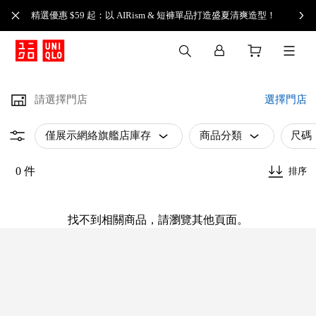
精選優惠 $59 起：以 AIRism & 短褲單品打造盛夏清爽造型！
請選擇門店
選擇門店
僅展示網絡旗艦店庫存
商品分類
尺碼
0 件
排序
找不到相關商品，請瀏覽其他頁面。