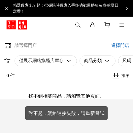
精選優惠 $59 起：把握限時優惠入手多功能運動褲 & 多款夏日
定番！​
請選擇門店
選擇門店
僅展示網絡旗艦店庫存
商品分類
尺碼
0 件
排序
找不到相關商品，請瀏覽其他頁面。
對不起，網絡連接失敗，請重新嘗試