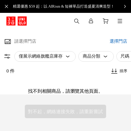
精選優惠 $59 起：以 AIRism & 短褲單品打造盛夏清爽造型！
請選擇門店
選擇門店
僅展示網絡旗艦店庫存
商品分類
尺碼
0 件
排序
找不到相關商品，請瀏覽其他頁面。