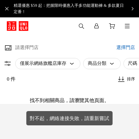
精選優惠 $59 起：把握限時優惠入手多功能運動褲 & 多款夏日
定番！​
請選擇門店
選擇門店
僅展示網絡旗艦店庫存
商品分類
尺碼
0 件
排序
找不到相關商品，請瀏覽其他頁面。
對不起，網絡連接失敗，請重新嘗試