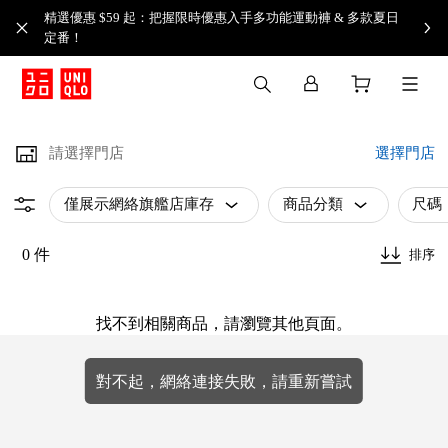
精選優惠 $59 起：把握限時優惠入手多功能運動褲 & 多款夏日
定番！​
請選擇門店
選擇門店
僅展示網絡旗艦店庫存
商品分類
尺碼
0 件
排序
找不到相關商品，請瀏覽其他頁面。
對不起，網絡連接失敗，請重新嘗試