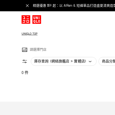
精選優惠 $59 起：以 AIRism & 短褲單品打造盛夏清爽造
UNIQLO TOP
請選擇門店
庫存查詢 (網絡旗艦店 > 實體店)
商品分
0 件