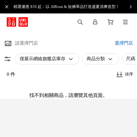
精選優惠 $59 起：以 AIRism & 短褲單品打造盛夏清爽造型！
請選擇門店
選擇門店
僅展示網絡旗艦店庫存
商品分類
尺碼
0 件
排序
找不到相關商品，請瀏覽其他頁面。