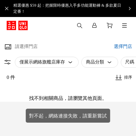
精選優惠 $59 起：把握限時優惠入手多功能運動褲 & 多款夏日
定番！​
請選擇門店
選擇門店
僅展示網絡旗艦店庫存
商品分類
尺碼
0 件
排序
找不到相關商品，請瀏覽其他頁面。
對不起，網絡連接失敗，請重新嘗試