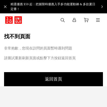
精選優惠 $59 起：把握限時優惠入手多功能運動褲 & 多款夏日
定番！​
找不到頁面
非常抱歉，您現在訪問的頁面暫時遇到問題
請嘗試重新刷新頁面或點擊下方按鈕返回首頁
返回首頁