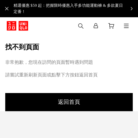
精選優惠 $59 起：把握限時優惠入手多功能運動褲 & 多款夏日
定番！​
找不到頁面
非常抱歉，您現在訪問的頁面暫時遇到問題
請嘗試重新刷新頁面或點擊下方按鈕返回首頁
返回首頁