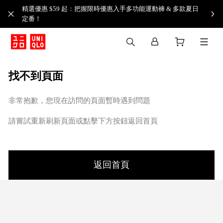
精選優惠 $59 起：把握限時優惠入手多功能運動褲 & 多款夏日
定番！​
找不到頁面
非常抱歉，您現在訪問的頁面暫時遇到問題
請嘗試重新刷新頁面或點擊下方按鈕返回首頁
返回首頁