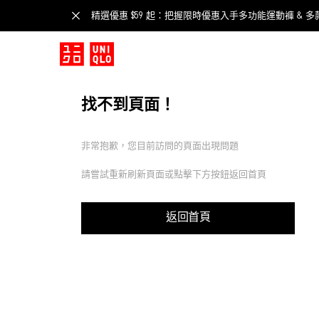
精選優惠 $59 起：把握限時優惠入手多功能運動褲 & 多
找不到頁面！
非常抱歉，您目前訪問的頁面出現問題
請嘗試重新刷新頁面或點擊下方按鈕返回首頁
返回首頁