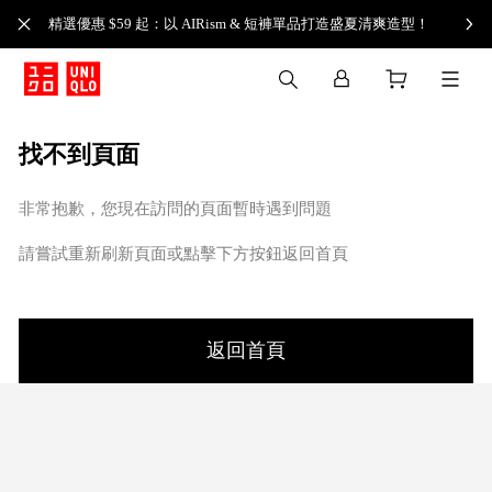
精選優惠 $59 起：以 AIRism & 短褲單品打造盛夏清爽造型！
找不到頁面
非常抱歉，您現在訪問的頁面暫時遇到問題
請嘗試重新刷新頁面或點擊下方按鈕返回首頁
返回首頁