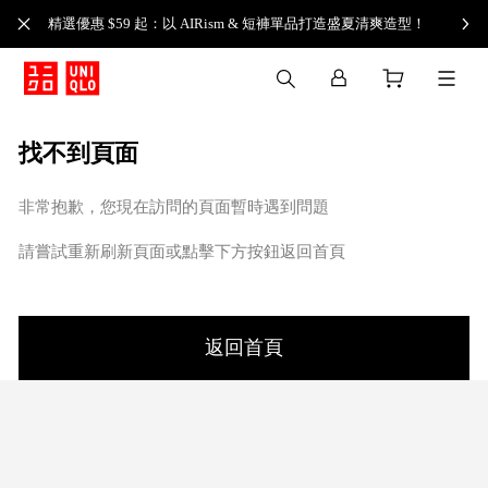
精選優惠 $59 起：以 AIRism & 短褲單品打造盛夏清爽造型！
找不到頁面
非常抱歉，您現在訪問的頁面暫時遇到問題
請嘗試重新刷新頁面或點擊下方按鈕返回首頁
返回首頁