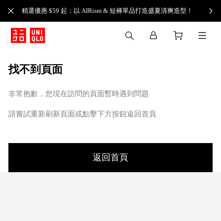
精選優惠 $59 起：以 AIRism & 短褲單品打造盛夏清爽造型！
找不到頁面
非常抱歉，您現在訪問的頁面暫時遇到問題
請嘗試重新刷新頁面或點擊下方按鈕返回首頁
返回首頁