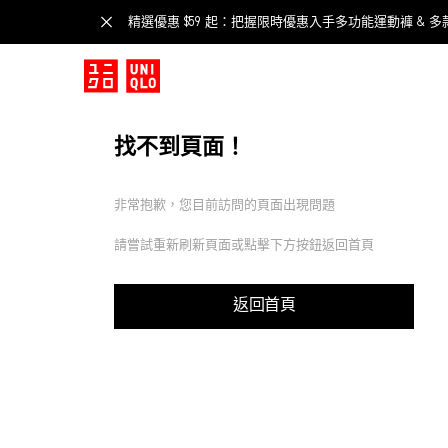
精選優惠 $59 起：把握限時優惠入手多功能運動褲 & 多
找不到頁面！
非常抱歉，您目前訪問的頁面出現問題
請嘗試重新刷新頁面或點擊下方按鈕返回首頁
返回首頁