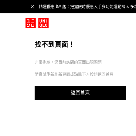
精選優惠 $59 起：把握限時優惠入手多功能運動褲 & 多
找不到頁面！
非常抱歉，您目前訪問的頁面出現問題
請嘗試重新刷新頁面或點擊下方按鈕返回首頁
返回首頁