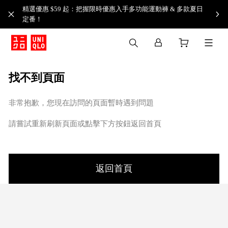
精選優惠 $59 起：把握限時優惠入手多功能運動褲 & 多款夏日
定番！​
找不到頁面
非常抱歉，您現在訪問的頁面暫時遇到問題
請嘗試重新刷新頁面或點擊下方按鈕返回首頁
返回首頁