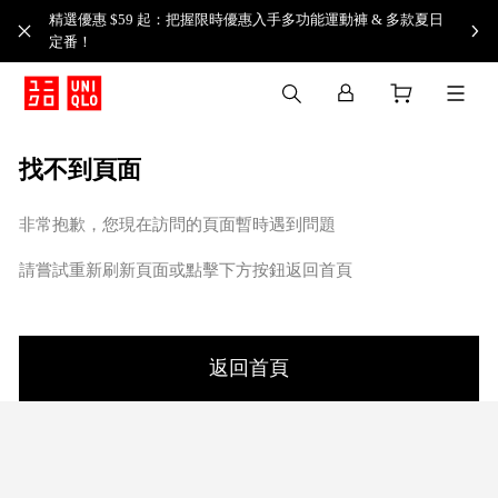
精選優惠 $59 起：把握限時優惠入手多功能運動褲 & 多款夏日
定番！​
找不到頁面
非常抱歉，您現在訪問的頁面暫時遇到問題
請嘗試重新刷新頁面或點擊下方按鈕返回首頁
返回首頁