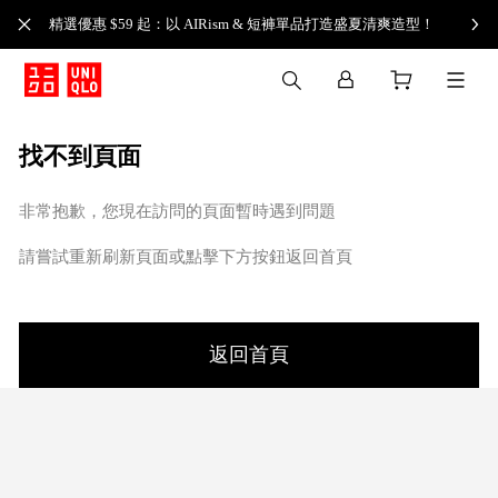
精選優惠 $59 起：以 AIRism & 短褲單品打造盛夏清爽造型！
找不到頁面
非常抱歉，您現在訪問的頁面暫時遇到問題
請嘗試重新刷新頁面或點擊下方按鈕返回首頁
返回首頁