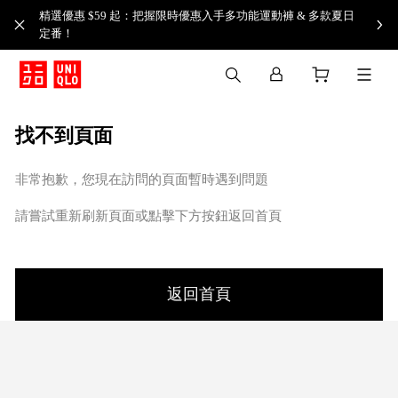
精選優惠 $59 起：把握限時優惠入手多功能運動褲 & 多款夏日
定番！​
找不到頁面
非常抱歉，您現在訪問的頁面暫時遇到問題
請嘗試重新刷新頁面或點擊下方按鈕返回首頁
返回首頁