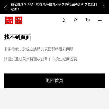
精選優惠 $59 起：把握限時優惠入手多功能運動褲 & 多款夏日
定番！​
找不到頁面
非常抱歉，您現在訪問的頁面暫時遇到問題
請嘗試重新刷新頁面或點擊下方按鈕返回首頁
返回首頁