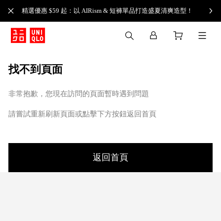
精選優惠 $59 起：以 AIRism & 短褲單品打造盛夏清爽造型！
找不到頁面
非常抱歉，您現在訪問的頁面暫時遇到問題
請嘗試重新刷新頁面或點擊下方按鈕返回首頁
返回首頁