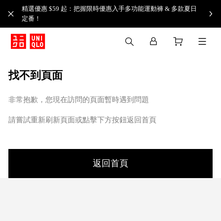
精選優惠 $59 起：把握限時優惠入手多功能運動褲 & 多款夏日
定番！​
找不到頁面
非常抱歉，您現在訪問的頁面暫時遇到問題
請嘗試重新刷新頁面或點擊下方按鈕返回首頁
返回首頁