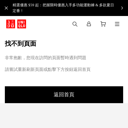
精選優惠 $59 起：把握限時優惠入手多功能運動褲 & 多款夏日
定番！​
找不到頁面
非常抱歉，您現在訪問的頁面暫時遇到問題
請嘗試重新刷新頁面或點擊下方按鈕返回首頁
返回首頁