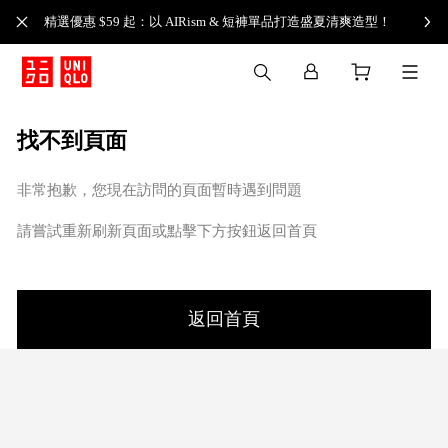
精選優惠 $59 起：以 AIRism & 短褲單品打造盛夏清爽造型！
找不到頁面
非常抱歉，您現在訪問的頁面暫時遇到問題
請嘗試重新刷新頁面或點擊下方按鈕返回首頁
返回首頁