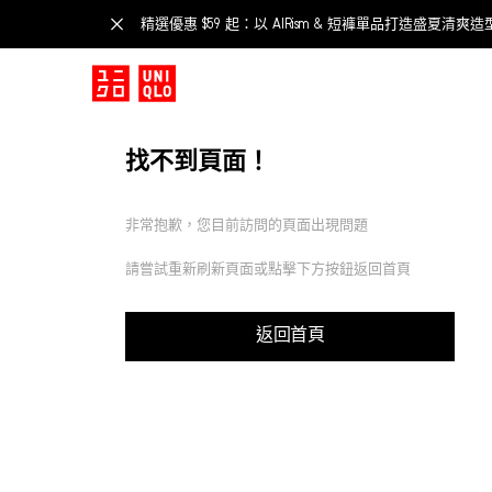
精選優惠 $59 起：以 AIRism & 短褲單品打造盛夏清爽造
找不到頁面！
非常抱歉，您目前訪問的頁面出現問題
請嘗試重新刷新頁面或點擊下方按鈕返回首頁
返回首頁