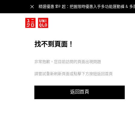
精選優惠 $59 起：把握限時優惠入手多功能運動褲 & 多
找不到頁面！
非常抱歉，您目前訪問的頁面出現問題
請嘗試重新刷新頁面或點擊下方按鈕返回首頁
返回首頁