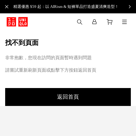
精選優惠 $59 起：以 AIRism & 短褲單品打造盛夏清爽造型！
找不到頁面
非常抱歉，您現在訪問的頁面暫時遇到問題
請嘗試重新刷新頁面或點擊下方按鈕返回首頁
返回首頁