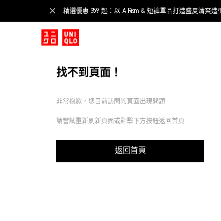
精選優惠 $59 起：以 AIRism & 短褲單品打造盛夏清爽造
找不到頁面！
非常抱歉，您目前訪問的頁面出現問題
請嘗試重新刷新頁面或點擊下方按鈕返回首頁
返回首頁