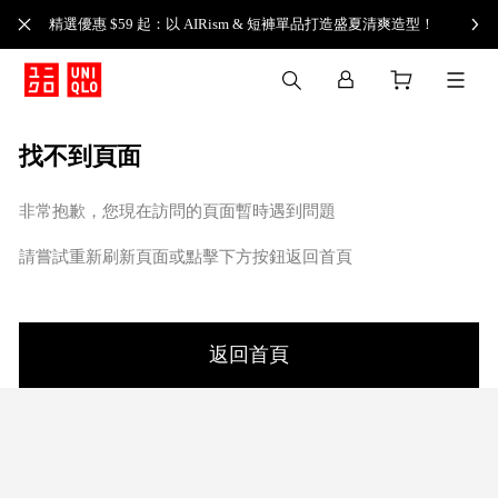
精選優惠 $59 起：以 AIRism & 短褲單品打造盛夏清爽造型！
找不到頁面
非常抱歉，您現在訪問的頁面暫時遇到問題
請嘗試重新刷新頁面或點擊下方按鈕返回首頁
返回首頁