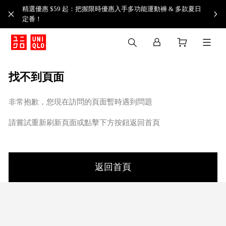
精選優惠 $59 起：把握限時優惠入手多功能運動褲 & 多款夏日
定番！​
找不到頁面
非常抱歉，您現在訪問的頁面暫時遇到問題
請嘗試重新刷新頁面或點擊下方按鈕返回首頁
返回首頁