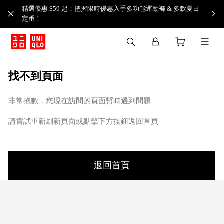
精選優惠 $59 起：把握限時優惠入手多功能運動褲 & 多款夏日
定番！​
找不到頁面
非常抱歉，您現在訪問的頁面暫時遇到問題
請嘗試重新刷新頁面或點擊下方按鈕返回首頁
返回首頁