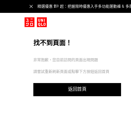
精選優惠 $59 起：把握限時優惠入手多功能運動褲 & 多
找不到頁面！
非常抱歉，您目前訪問的頁面出現問題
請嘗試重新刷新頁面或點擊下方按鈕返回首頁
返回首頁