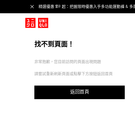
精選優惠 $59 起：把握限時優惠入手多功能運動褲 & 多
找不到頁面！
非常抱歉，您目前訪問的頁面出現問題
請嘗試重新刷新頁面或點擊下方按鈕返回首頁
返回首頁