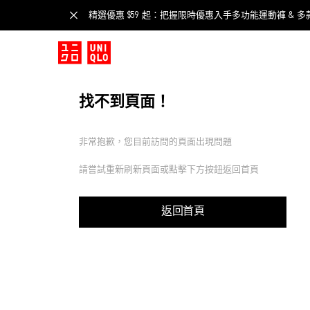
精選優惠 $59 起：把握限時優惠入手多功能運動褲 & 多
找不到頁面！
非常抱歉，您目前訪問的頁面出現問題
請嘗試重新刷新頁面或點擊下方按鈕返回首頁
返回首頁