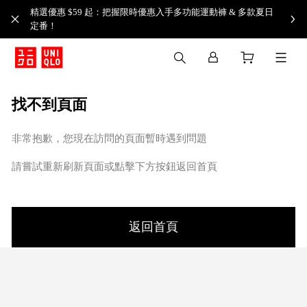
精選優惠 $59 起：把握限時優惠入手多功能運動褲 & 多款夏日
定番！​
找不到頁面
非常抱歉，您現在訪問的頁面暫時遇到問題
請嘗試重新刷新頁面或點擊下方按鈕返回首頁
返回首頁