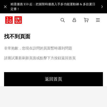
精選優惠 $59 起：把握限時優惠入手多功能運動褲 & 多款夏日
定番！​
找不到頁面
非常抱歉，您現在訪問的頁面暫時遇到問題
請嘗試重新刷新頁面或點擊下方按鈕返回首頁
返回首頁