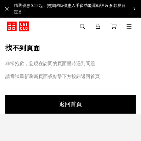
精選優惠 $59 起：把握限時優惠入手多功能運動褲 & 多款夏日
定番！​
找不到頁面
非常抱歉，您現在訪問的頁面暫時遇到問題
請嘗試重新刷新頁面或點擊下方按鈕返回首頁
返回首頁