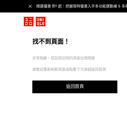
精選優惠 $59 起：把握限時優惠入手多功能運動褲 & 多
找不到頁面！
非常抱歉，您目前訪問的頁面出現問題
請嘗試重新刷新頁面或點擊下方按鈕返回首頁
返回首頁