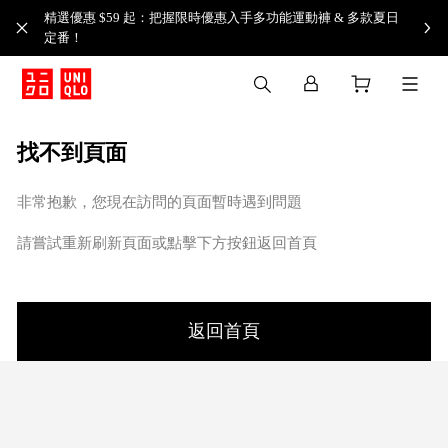
精選優惠 $59 起：把握限時優惠入手多功能運動褲 & 多款夏日
定番！​
找不到頁面
非常抱歉，您現在訪問的頁面暫時遇到問題
請嘗試重新刷新頁面或點擊下方按鈕返回首頁
返回首頁