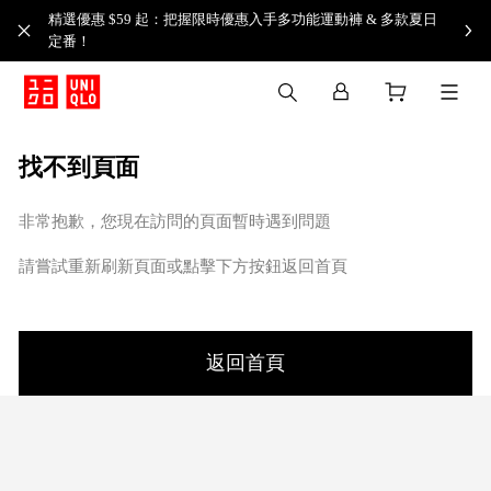
精選優惠 $59 起：把握限時優惠入手多功能運動褲 & 多款夏日
定番！​
找不到頁面
非常抱歉，您現在訪問的頁面暫時遇到問題
請嘗試重新刷新頁面或點擊下方按鈕返回首頁
返回首頁