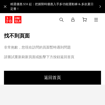
精選優惠 $59 起：把握限時優惠入手多功能運動褲 & 多款夏日
定番！​
找不到頁面
非常抱歉，您現在訪問的頁面暫時遇到問題
請嘗試重新刷新頁面或點擊下方按鈕返回首頁
返回首頁