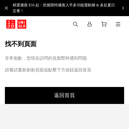
精選優惠 $59 起：把握限時優惠入手多功能運動褲 & 多款夏日
定番！​
找不到頁面
非常抱歉，您現在訪問的頁面暫時遇到問題
請嘗試重新刷新頁面或點擊下方按鈕返回首頁
返回首頁