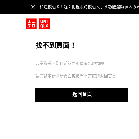
精選優惠 $59 起：把握限時優惠入手多功能運動褲 & 多
找不到頁面！
非常抱歉，您目前訪問的頁面出現問題
請嘗試重新刷新頁面或點擊下方按鈕返回首頁
返回首頁