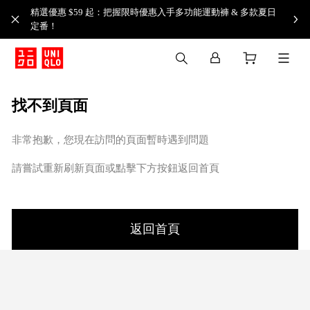
精選優惠 $59 起：把握限時優惠入手多功能運動褲 & 多款夏日
定番！​
找不到頁面
非常抱歉，您現在訪問的頁面暫時遇到問題
請嘗試重新刷新頁面或點擊下方按鈕返回首頁
返回首頁